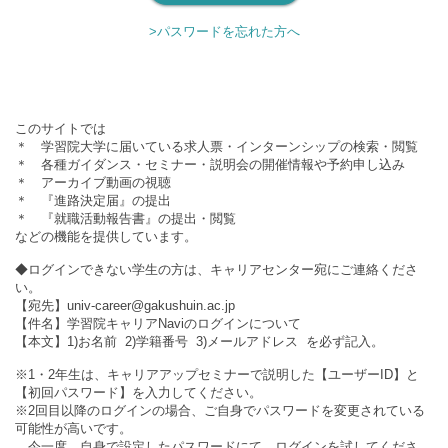
>パスワードを忘れた方へ
このサイトでは
＊ 学習院大学に届いている求人票・インターンシップの検索・閲覧
＊ 各種ガイダンス・セミナー・説明会の開催情報や予約申し込み
＊ アーカイブ動画の視聴
＊ 『進路決定届』の提出
＊ 『就職活動報告書』の提出・閲覧
などの機能を提供しています。
◆ログインできない学生の方は、キャリアセンター宛にご連絡くださ
い。
【宛先】univ-career@gakushuin.ac.jp
【件名】学習院キャリアNaviのログインについて
【本文】1)お名前 2)学籍番号 3)メールアドレス を必ず記入。
※1・2年生は、キャリアアップセミナーで説明した【ユーザーID】と
【初回パスワード】を入力してください。
※2回目以降のログインの場合、ご自身でパスワードを変更されている
可能性が高いです。
今一度、自身で設定したパスワードにて、ログインを試してくださ