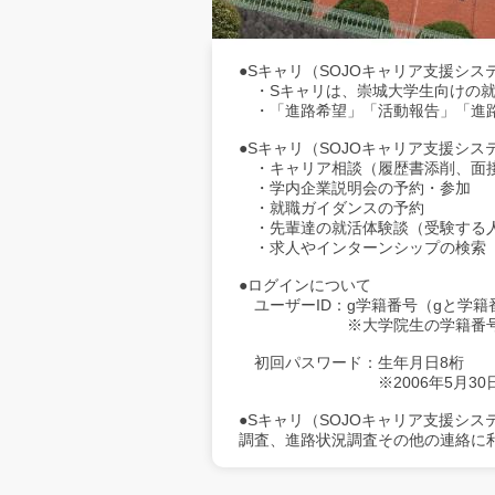
●Sキャリ（SOJOキャリア支援シス
・Sキャリは、崇城大学生向けの就
・「進路希望」「活動報告」「進路
●Sキャリ（SOJOキャリア支援シ
・キャリア相談（履歴書添削、面
・学内企業説明会の予約・参加
・就職ガイダンスの予約
・先輩達の就活体験談（受験する人
・求人やインターンシップの検索
●ログインについて
ユーザーID：g学籍番号（gと学籍
※大学院生の学籍番号にあるア
初回パスワード：生年月日8桁
※2006年5月30日生まれの
●Sキャリ（SOJOキャリア支援シ
調査、進路状況調査その他の連絡に