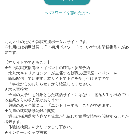
>パスワードを忘れた方へ
北九大生のための就職支援ポータルサイトです。
※利用には初期登録（ID／初期パスワードは、いずれも学籍番号）が必
要です。
【本サイトでできること】
★学内就職支援講座・イベントの確認・参加予約
北九大キャリアセンターが主催する就職支援講座・イベントを
随時配信しています。本サイトで予約を受け付けますので
「学校からのお知らせ」から確認してください。
★求人票検索
全国の大学生を対象とした就活サイトにはない、北九大生を求めてい
る企業からの求人票があります！
興味のある企業には、「エントリーする」ことができます。
★先輩の就職活動記録の閲覧
過去の採用選考内容など先輩が記録した貴重な情報を閲覧することが
出来ます。
「体験談検索」をクリックして下さい。
★インターンシップ検索